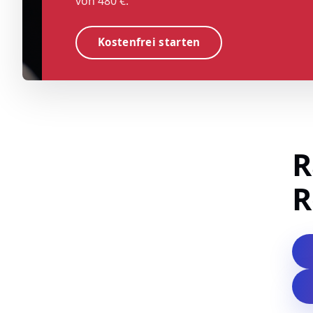
von 480 €.
Kostenfrei starten
R
R