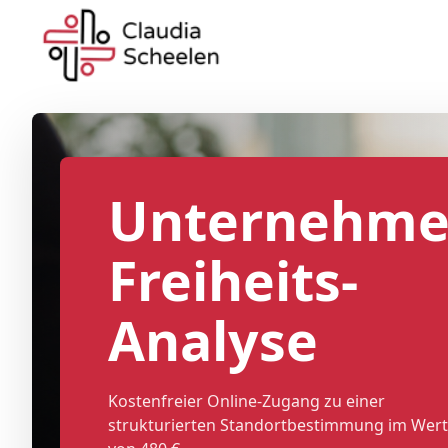
Unternehme
Freiheits-
Analyse
Kostenfreier Online-Zugang zu einer
strukturierten Standortbestimmung im Wert